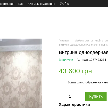
Укр
Рус
нформация
Блог
Отзывы о магазине
Главная
Мебель для гостиной, стол
Витрина однодверная Наполеон с ящи
Витрина однодверна
В наличии
Артикул: 1277423234
43 600 грн
Войти
для отображения нако
%
Купить
Характеристики