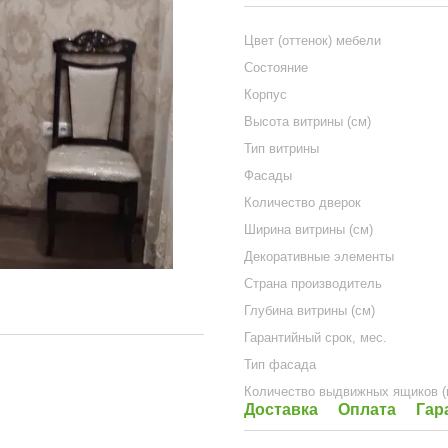
Цвет (оттенок) мебели
Состояние
Корпус
Высота витрины (см)
Тип витрины
Фасады
Количество дверок
Ширина витрины (см)
Декоративные элементы
Страна производитель
Глубина витрины (см)
Гарантийный срок, мес.
Тип фасада
Количество выдвижных ящиков (
Доставка
Оплата
Гар