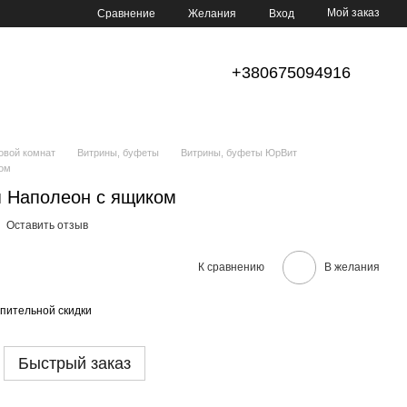
Мой заказ
Сравнение
Желания
Вход
+380675094916
овой комнат
Витрины, буфеты
Витрины, буфеты ЮрВит
ком
я Наполеон с ящиком
Оставить отзыв
К сравнению
В желания
пительной скидки
Быстрый заказ