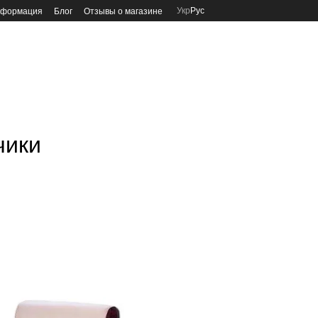
Укр
Рус
нформация
Блог
Отзывы о магазине
чики