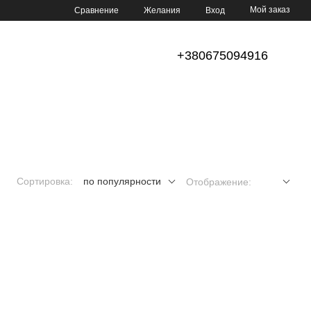
Мой заказ
Сравнение
Желания
Вход
+380675094916
Сортировка:
по популярности
Отображение: