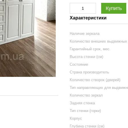
Купить
Характеристики
Наличие зеркала
Количество внешних выдвижных
Гарантийный срок, мес.
Высота стенки (см)
Состояние
Страна производитель
Количество створок (дверей)
Тип направляющих для выдвижн
Количество зеркал
Задняя стенка
Тип стенки (горки)
Корпус
Глубина стенки (см)