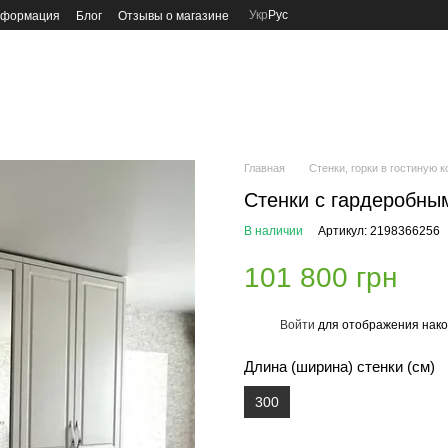
Укр
Рус
нформация
Блог
Отзывы о магазине
Главная
Стенки, горки в гостиную 
Стенки с гардеробны
В наличии
Артикул: 2198366256
101 800 грн
Войти
для отображения нако
%
Длина (ширина) стенки (см)
300