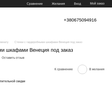
Мой заказ
Сравнение
Желания
Вход
+380675094916
комнату
Стенки с гардеробными шкафами Венеция под заказ
ми шкафами Венеция под заказ
Оставить отзыв
К сравнению
В желания
пительной скидки