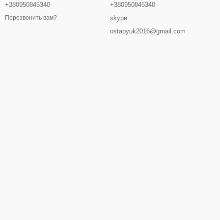
+380950845340
+380950845340
skype
Перезвонить вам?
ostapyuk2016@gmail.com