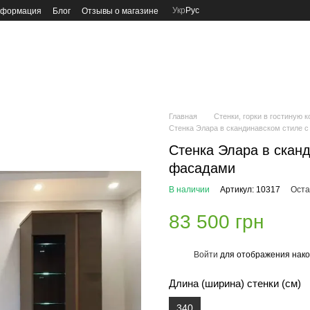
Укр
Рус
нформация
Блог
Отзывы о магазине
Главная
Стенки, горки в гостиную 
Стенка Элара в скандинавском стиле
Стенка Элара в скан
фасадами
В наличии
Артикул: 10317
Оста
83 500 грн
Войти
для отображения нако
%
Длина (ширина) стенки (см)
340