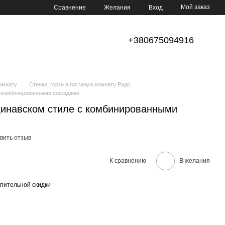
Мой заказ
Сравнение
Желания
Вход
+380675094916
комнату
Стенки, горки в гостиную комнату Радо
 с комбинированными фасадами
динавском стиле с комбинированными
вить отзыв
К сравнению
В желания
пительной скидки