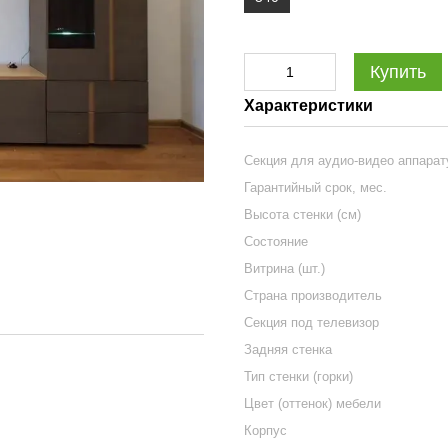
Купить
Характеристики
Секция для аудио-видео аппара
Гарантийный срок, мес.
Высота стенки (см)
Состояние
Витрина (шт.)
Страна производитель
Секция под телевизор
Задняя стенка
Тип стенки (горки)
Цвет (оттенок) мебели
Корпус