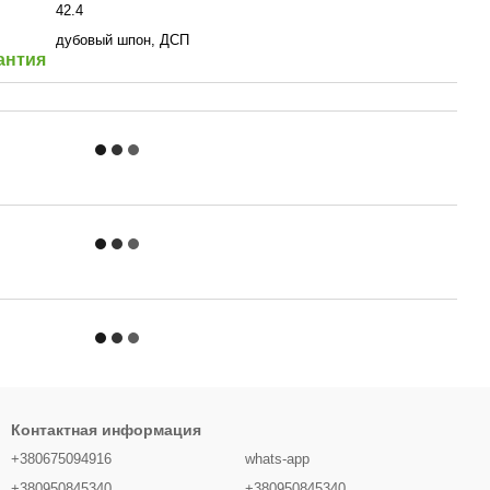
42.4
дубовый шпон, ДСП
антия
Контактная информация
+380675094916
whats-app
+380950845340
+380950845340