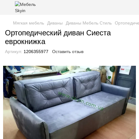
Мягкая мебель
Диваны
Диваны Мебель Стиль
Ортопедиче
Ортопедический диван Сиеста
еврокнижка
Артикул:
1206355977
Оставить отзыв