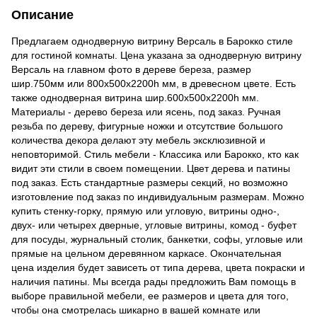
Описание
Предлагаем однодверную витрину Версаль в Барокко стиле
для гостиной комнаты. Цена указана за однодверную витрину
Версаль на главном фото в дереве береза, размер
шир.750мм или 800х500х2200h мм, в древесном цвете. Есть
также однодверная витрина шир.600х500х2200h мм.
Материалы - дерево береза или ясень, под заказ. Ручная
резьба по дереву, фигурные ножки и отсутствие большого
количества декора делают эту мебель эксклюзивной и
неповторимой. Стиль мебели - Классика или Барокко, кто как
видит эти стили в своем помещении. Цвет дерева и патины
под заказ. Есть стандартные размеры секций, но возможно
изготовление под заказ по индивидуальным размерам. Можно
купить стенку-горку, прямую или угловую, витрины одно-,
двух- или четырех дверные, угловые витрины, комод - буфет
для посуды, журнальный столик, банкетки, софы, угловые или
прямые на цельном деревянном каркасе. Окончательная
цена изделия будет зависеть от типа дерева, цвета покраски и
наличия патины. Мы всегда рады предложить Вам помощь в
выборе правильной мебели, ее размеров и цвета для того,
чтобы она смотрелась шикарно в вашей комнате или