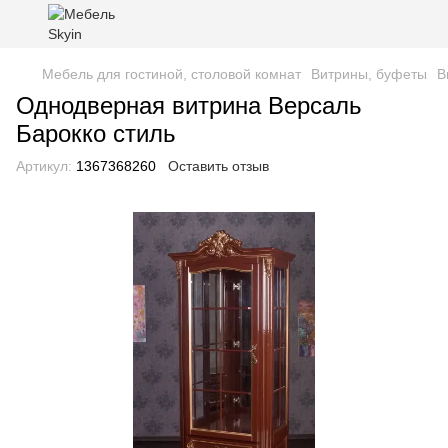
Мебель для гостиной, столовой комнат
Витрины, буфеты
В
Однодверная витрина Версаль
Барокко стиль
Артикул:
1367368260
Оставить отзыв