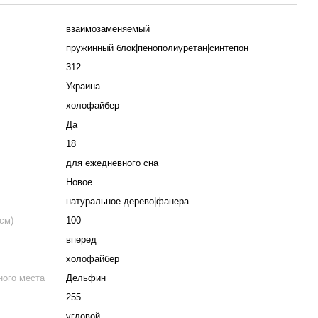
взаимозаменяемый
пружинный блок|пенополиуретан|синтепон
312
Украина
холофайбер
Да
18
для ежедневного сна
Новое
натуральное дерево|фанера
см)
100
вперед
холофайбер
ого места
Дельфин
255
угловой