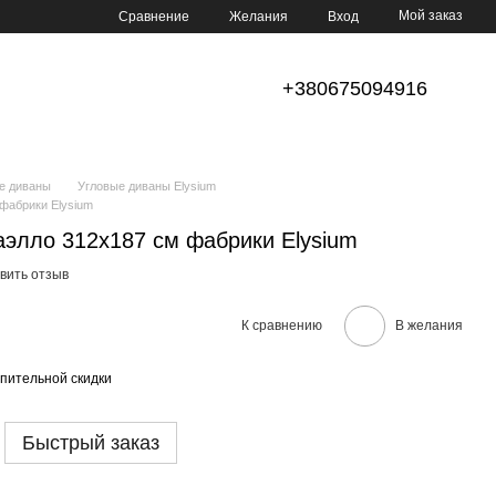
Мой заказ
Сравнение
Желания
Вход
+380675094916
е диваны
Угловые диваны Elysium
фабрики Elysium
элло 312x187 см фабрики Elysium
вить отзыв
К сравнению
В желания
пительной скидки
Быстрый заказ