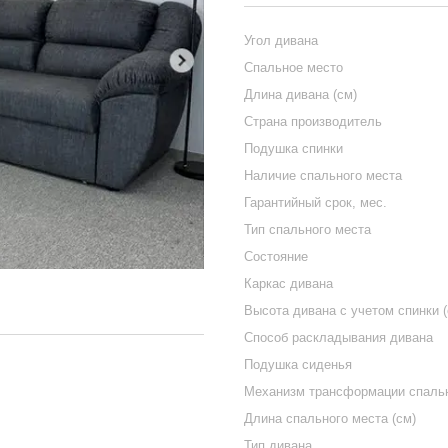
Угол дивана
Спальное место
Длина дивана (см)
Страна производитель
Подушка спинки
Наличие спального места
Гарантийный срок, мес.
Тип спального места
Состояние
Каркас дивана
Высота дивана с учетом спинки (
Способ раскладывания дивана
Подушка сиденья
Механизм трансформации спальн
Длина спального места (см)
Тип дивана