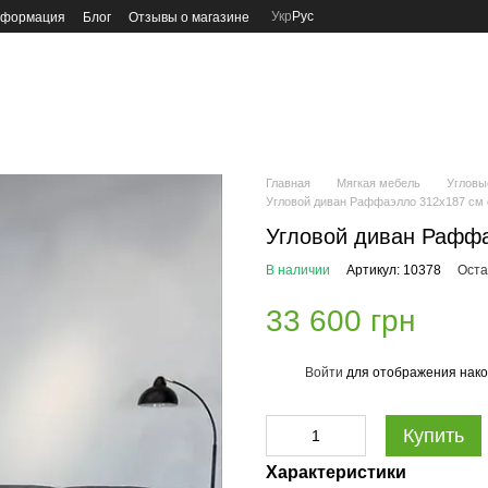
Укр
Рус
нформация
Блог
Отзывы о магазине
Главная
Мягкая мебель
Угловы
Угловой диван Раффаэлло 312x187 см 
Угловой диван Раффа
В наличии
Артикул: 10378
Оста
33 600 грн
Войти
для отображения нако
%
Купить
Характеристики