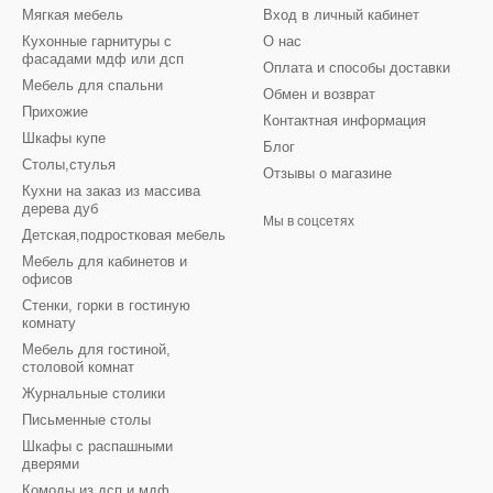
Мягкая мебель
Вход в личный кабинет
Кухонные гарнитуры с
О нас
фасадами мдф или дсп
Оплата и способы доставки
Мебель для спальни
Обмен и возврат
Прихожие
Контактная информация
Шкафы купе
Блог
Столы,стулья
Отзывы о магазине
Кухни на заказ из массива
дерева дуб
Мы в соцсетях
Детская,подростковая мебель
Мебель для кабинетов и
офисов
Стенки, горки в гостиную
комнату
Мебель для гостиной,
столовой комнат
Журнальные столики
Письменные столы
Шкафы с распашными
дверями
Комоды из дсп и мдф