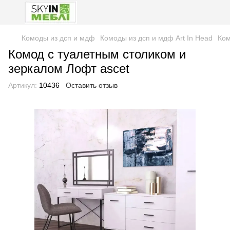
Комоды из дсп и мдф
Комоды из дсп и мдф Art In Head
Ком
Комод с туалетным столиком и
зеркалом Лофт ascet
Артикул:
10436
Оставить отзыв