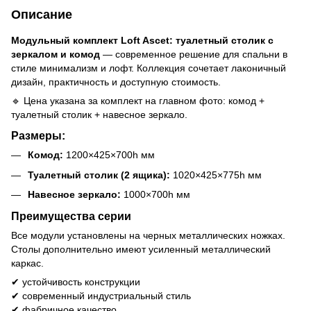
Описание
Модульный комплект Loft Ascet: туалетный столик с
зеркалом и комод
— современное решение для спальни в
стиле минимализм и лофт. Коллекция сочетает лаконичный
дизайн, практичность и доступную стоимость.
🔹 Цена указана за комплект на главном фото: комод +
туалетный столик + навесное зеркало.
Размеры:
Комод:
1200×425×700h мм
Туалетный столик (2 ящика):
1020×425×775h мм
Навесное зеркало:
1000×700h мм
Преимущества серии
Все модули установлены на черных металлических ножках.
Столы дополнительно имеют усиленный металлический
каркас.
✔ устойчивость конструкции
✔ современный индустриальный стиль
✔ фабричное качество