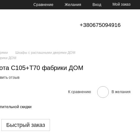
Мой заказ
Сравнение
Желания
Вход
+380675094916
рями
Шкафы с распашными дверями ДОМ
брики ДОМ
ота С105+Т70 фабрики ДОМ
вить отзыв
К сравнению
В желания
пительной скидки
Быстрый заказ