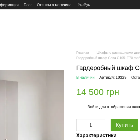
Укр
Рус
нформация
Блог
Отзывы о магазине
Главная
Шкафы с распашными две
Гардеробный шкаф Сота С105+Т70 фа
Гардеробный шкаф С
В наличии
Артикул: 10329
Оста
14 500 грн
Войти
для отображения нако
%
Купить
Характеристики