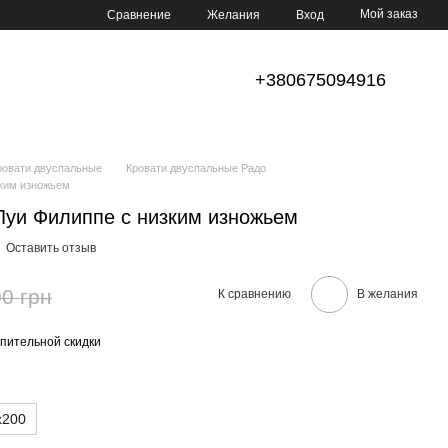
Мой заказ
Сравнение
Желания
Вход
+380675094916
ровати двуспальные
Кровати двуспальные Радо
зким изножьем
Луи Филиппе с низким изножьем
Оставить отзыв
0 грн
К сравнению
В желания
пительной скидки
х200