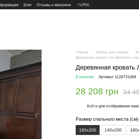
Укр
Рус
нформация
Блог
Отзывы о магазине
Главная
Мебель для спальни
К
Деревянная кровать Луи Филиппе с ни
Деревянная кровать 
В наличии
Артикул: 1126731068
28 208 грн
34 40
Войти
для отображения нако
%
Размер спального места (см)
160х200
140х200
180