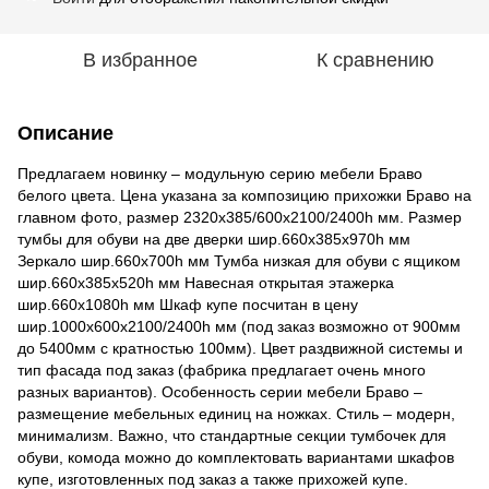
В избранное
К сравнению
Описание
Предлагаем новинку – модульную серию мебели Браво
белого цвета. Цена указана за композицию прихожки Браво на
главном фото, размер 2320х385/600х2100/2400h мм. Размер
тумбы для обуви на две дверки шир.660х385х970h мм
Зеркало шир.660х700h мм Тумба низкая для обуви с ящиком
шир.660х385х520h мм Навесная открытая этажерка
шир.660х1080h мм Шкаф купе посчитан в цену
шир.1000х600х2100/2400h мм (под заказ возможно от 900мм
до 5400мм с кратностью 100мм). Цвет раздвижной системы и
тип фасада под заказ (фабрика предлагает очень много
разных вариантов). Особенность серии мебели Браво –
размещение мебельных единиц на ножках. Стиль – модерн,
минимализм. Важно, что стандартные секции тумбочек для
обуви, комода можно до комплектовать вариантами шкафов
купе, изготовленных под заказ а также прихожей купе.