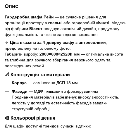
Опис
Гардеробна шафа Рейн
— це сучасне рішення для
організації простору в спальні або гардеробній кімнаті. Модель
від фабрики
Вісент
поєднує лаконічний дизайн, продуману
функціональність та якісне заводське виконання.
🔹
Ціна вказана за 4-дверну шафу з антресолями
,
представлену на головному фото.
Габарити виробу:
2000×600×2520h мм
— оптимальна висота
та глибина для зручного зберігання верхнього одягу та
повсякденних речей.
📐
Конструкція та матеріали
Корпус
— ламінована ДСП 18 мм
Фасади
— МДФ плівковий з фрезеруванням
Поєднання матеріалів забезпечує високу зносостійкість,
легкість у догляді та естетичність фасадів завдяки
структурній обробці.
🎨
Кольорові рішення
Для шафи доступні трендові сучасні відтінки: