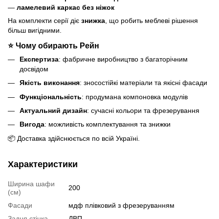
—
ламелевий каркас без ніжок
На комплекти серії діє
знижка
, що робить меблеві рішення
більш вигідними.
⭐
Чому обирають Рейн
Експертиза
: фабричне виробництво з багаторічним
досвідом
Якість виконання
: зносостійкі матеріали та якісні фасади
Функціональність
: продумана компоновка модулів
Актуальний дизайн
: сучасні кольори та фрезерування
Вигода
: можливість комплектування та знижки
📦 Доставка здійснюється по всій Україні.
Характеристики
Ширина шафи
200
(см)
Фасади
мдф плівковий з фрезеруванням
Задня стінка
ДВП