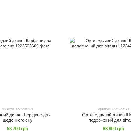
Артикул: 1223565609
Артикул: 1224282471
дний диван Шеріданс для
Ортопедичний диван Ше
щоденного сну
подовжений для віта
53 700 грн
63 900 грн