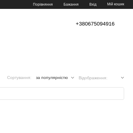
Мій кошик
Порівняння
Бажання
Вхід
+380675094916
Сортування:
за популярністю
Відображення: