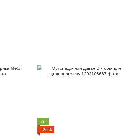
Хіт
−20%