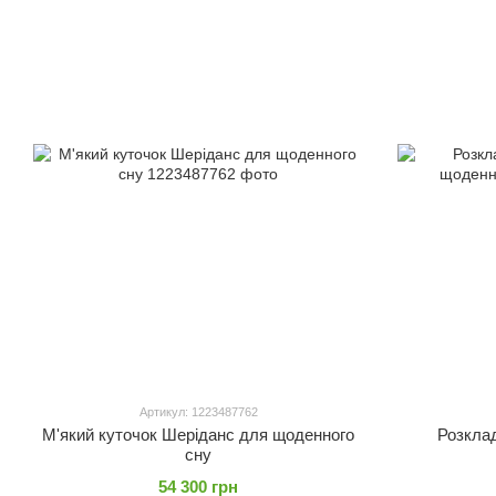
Артикул: 1223487762
М'який куточок Шеріданс для щоденного
Розкла
сну
54 300 грн