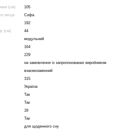
нки (см)
105
го місця
Софа
192
у (см)
44
модульний
164
229
на замовлення із запропонованих виробником
взаємозамінний
315
Україна
Так
Так
18
Так
для щоденного сну