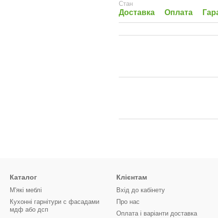
Стан
Доставка
Оплата
Гар
Каталог
Клієнтам
М'які меблі
Вхід до кабінету
Кухонні гарнітури с фасадами
Про нас
мдф або дсп
Оплата і варіанти доставка