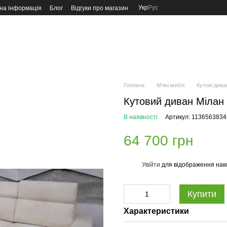
Укр
Рус
на інформація
Блог
Відгуки про магазин
Головна
М'які меблі
Кутові дива
Кутовий диван Мілан
В наявності
Артикул: 1136563834
64 700 грн
Увійти
для відображення нак
%
Купити
Характеристики