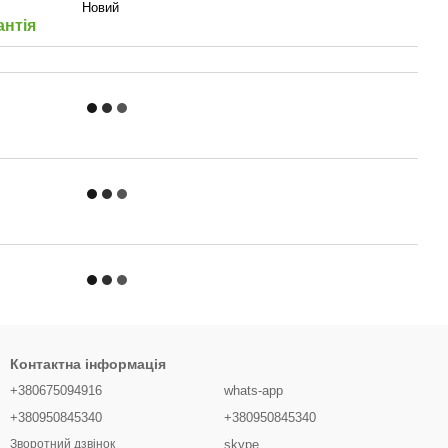
Новий
антія
Контактна інформація
+380675094916
whats-app
+380950845340
+380950845340
skype
Зворотний дзвінок