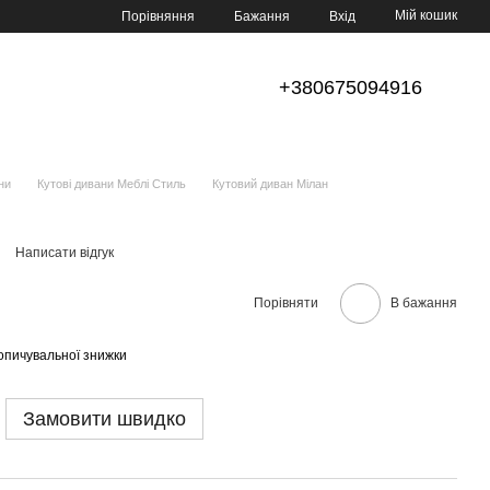
Мій кошик
Порівняння
Бажання
Вхід
+380675094916
ни
Кутові дивани Меблі Стиль
Кутовий диван Мілан
Написати відгук
Порівняти
В бажання
опичувальної знижки
Замовити швидко