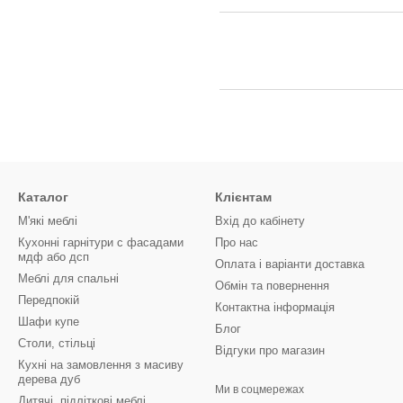
Каталог
Клієнтам
М'які меблі
Вхід до кабінету
Кухонні гарнітури с фасадами
Про нас
мдф або дсп
Оплата і варіанти доставка
Меблі для спальні
Обмін та повернення
Передпокій
Контактна інформація
Шафи купе
Блог
Столи, стільці
Відгуки про магазин
Кухні на замовлення з масиву
дерева дуб
Ми в соцмережах
Дитячі, підліткові меблі