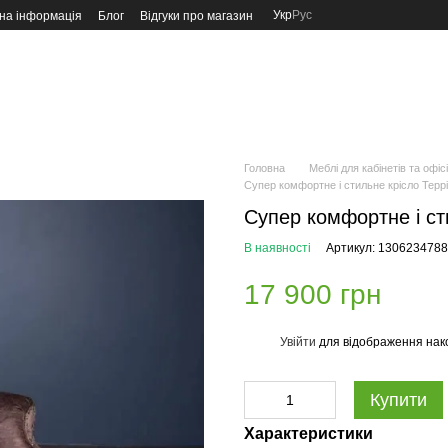
Укр
Рус
на інформація
Блог
Відгуки про магазин
Головна
Меблі для кабінетів та офіс
Супер комфортне і стильне крісло Террі
Супер комфортне і ст
В наявності
Артикул: 1306234788
17 900 грн
Увійти
для відображення нак
%
Купити
Характеристики