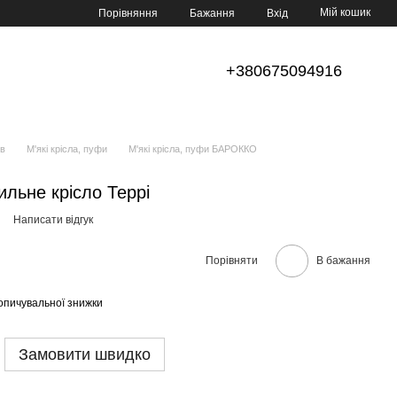
Мій кошик
Порівняння
Бажання
Вхід
+380675094916
ів
М'які крісла, пуфи
М'які крісла, пуфи БАРОККО
ильне крісло Террі
Написати відгук
Порівняти
В бажання
опичувальної знижки
Замовити швидко