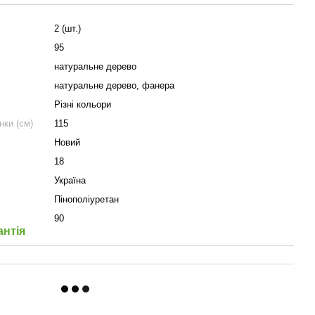
2 (шт.)
95
натуральне дерево
натуральне дерево, фанера
Різні кольори
нки (см)
115
Новий
18
Україна
Пінополіуретан
90
антія