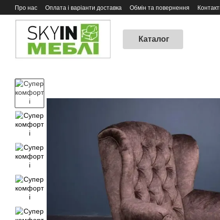
Перейти до основного контенту
Про нас
Оплата і варіанти доставка
Обмін та повернення
Контакт
Каталог