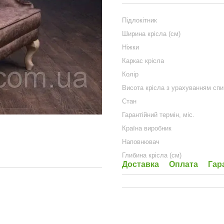
Підлокітник
Ширина крісла (см)
Ніжки
Каркас крісла
Колір
Висота крісла з урахуванням спи
Стан
Гарантійний термін, міс.
Країна виробник
Наповнювач
Глибина крісла (см)
Доставка
Оплата
Гар