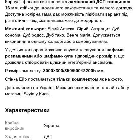
Корпус і фасади виготовлені з
ламінованої ДСП товщиною
16 мм
, стійкої до щоденного використання та легкого догляду.
Доступна колірна гама дає можливість підібрати варіант під
різні стилі — від скандинавського до модерного.
Можливі кольори:
Білий Аляска, Сірий, Антрацит, Дуб
сонома, Дуб родос, Дуб тахо, Венге магія. Допускається
виконання в одному кольорі або з комбінуванням.
У деяких кольорах можливе доукомплектування
шафами
розпашними або шафами-купе
відповідних розмірів, що
дозволяє створювати цілісний інтер’єрний ансамбль.
Розмір комплекту:
3000×300/350/500×2200h мм
.
Стінка Ейр постачається
тільки комплектом
як на фото.
Доставляємо по Україні. Можливе замовлення онлайн або у
магазині Skyin у Києві.
Характеристики
Країна
Україна
виробник
Задня стінка
ДВП