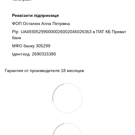
Реквізити підприємця
ФОП Остапюк Алла Петрівна
Р/р UA493052990000026002045026363 в ПАТ КБ Приват
банк
МФО банку 305299
Ідент.код. 2690315380
Гарантия от производителя 18 месяцев.