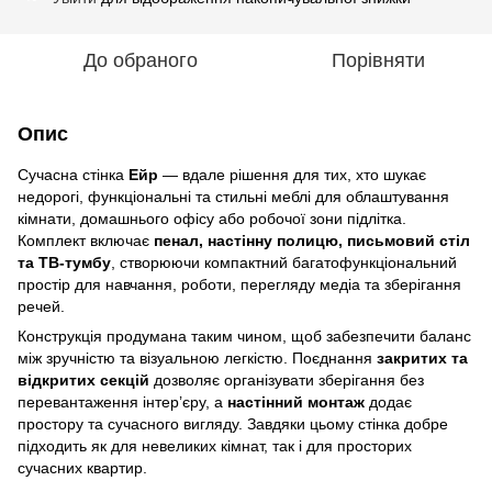
До обраного
Порівняти
Опис
Сучасна стінка
Ейр
— вдале рішення для тих, хто шукає
недорогі, функціональні та стильні меблі для облаштування
кімнати, домашнього офісу або робочої зони підлітка.
Комплект включає
пенал, настінну полицю, письмовий стіл
та ТВ-тумбу
, створюючи компактний багатофункціональний
простір для навчання, роботи, перегляду медіа та зберігання
речей.
Конструкція продумана таким чином, щоб забезпечити баланс
між зручністю та візуальною легкістю. Поєднання
закритих та
відкритих секцій
дозволяє організувати зберігання без
перевантаження інтер’єру, а
настінний монтаж
додає
простору та сучасного вигляду. Завдяки цьому стінка добре
підходить як для невеликих кімнат, так і для просторих
сучасних квартир.