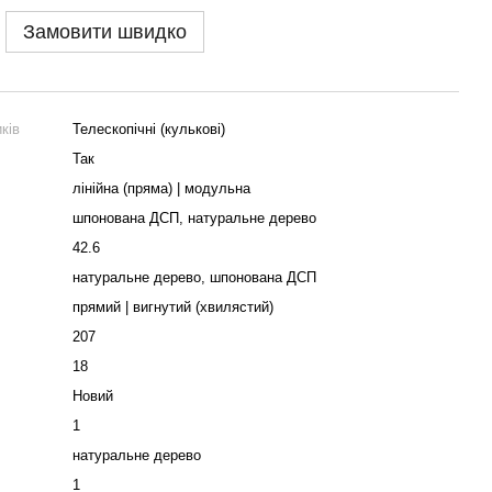
Замовити швидко
ків
Телескопічні (кулькові)
Так
лінійна (пряма) | модульна
шпонована ДСП, натуральне дерево
42.6
натуральне дерево, шпонована ДСП
прямий | вигнутий (хвилястий)
207
18
Новий
1
натуральне дерево
1