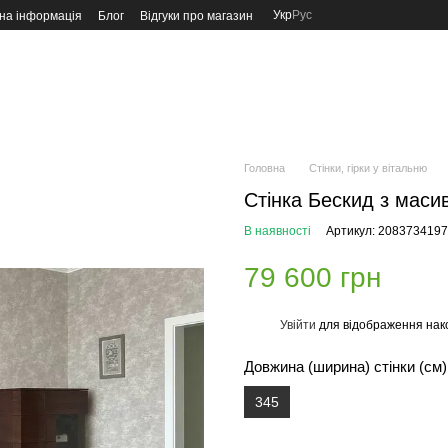
Укр
Рус
на інформація
Блог
Відгуки про магазин
Головна
Стінки, гірки у вітальню
Стінка Бескид з маси
В наявності
Артикул: 2083734197
79 600 грн
Увійти
для відображення нак
%
Довжина (ширина) стінки (см)
345