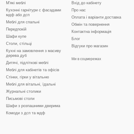
М'які меблі
Вхід до кабінету
Кухонні гарнітури с фасадами
Про нас
мдф або дсп
Оплата і варіанти доставка
Меблі для спальні
Обмін та повернення
Передпокій
Контактна інформація
Шафи купе
Блог
Столи, стільці
Відгуки про магазин
Кухні на замовлення з масиву
дерева дуб
Ми в соцмережах
Дитячі, підліткові меблі
Меблі для кабінетів та офісів
Стінки, гірки у вітальню
Меблі для вітальні, їдальні
Журнальні столики
Письмові столи
Шафи з розпашними дверима
Комоди з дсп та мдф