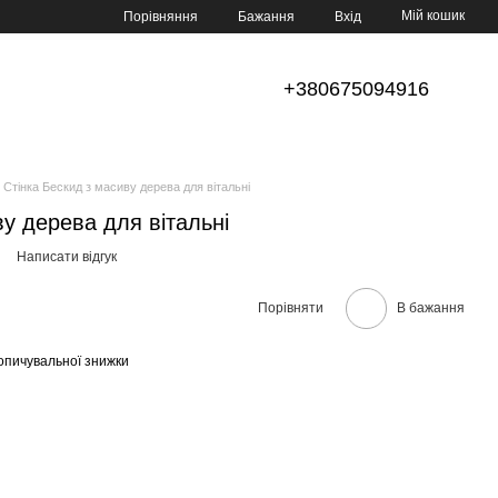
Мій кошик
Порівняння
Бажання
Вхід
+380675094916
Стінка Бескид з масиву дерева для вітальні
ву дерева для вітальні
Написати відгук
Порівняти
В бажання
опичувальної знижки