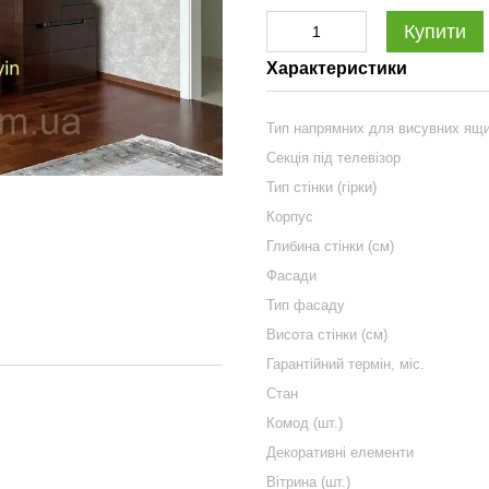
Купити
Характеристики
Тип напрямних для висувних ящи
Секція під телевізор
Тип стінки (гірки)
Корпус
Глибина стінки (см)
Фасади
Тип фасаду
Висота стінки (см)
Гарантійний термін, міс.
Стан
Комод (шт.)
Декоративні елементи
Вітрина (шт.)