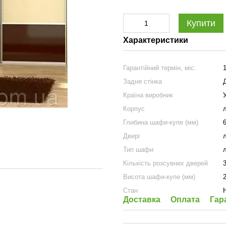
Купити
Характеристики
Гарантійний термін, міс.
Задня стінка
Країна виробник
Корпус
Глибина шафи-купе (мм)
Двері
Тип шафи
Кількість розсувних дверей
Висота шафи-купе (мм)
Стан
Доставка
Оплата
Гар