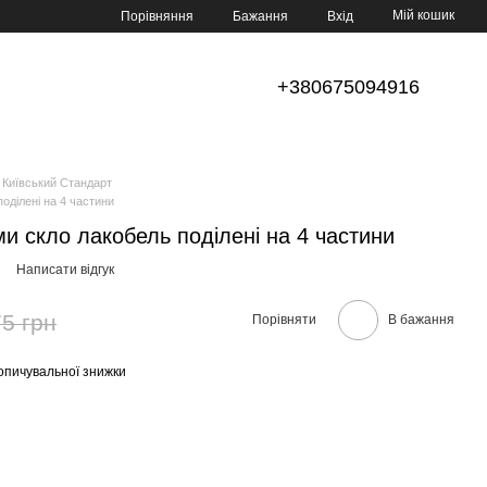
Мій кошик
Порівняння
Бажання
Вхід
+380675094916
Київський Стандарт
оділені на 4 частини
 скло лакобель поділені на 4 частини
Написати відгук
5 грн
Порівняти
В бажання
опичувальної знижки