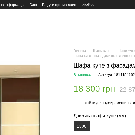
Укр
Рус
на інформація
Блог
Відгуки про магазин
Головна
Шафи купе
Шафи купе 
Шафа-купе з фасадами скло лакобель п
Шафа-купе з фасадами
В наявності
Артикул: 1814154662
18 300 грн
22 87
Увійти
для відображення нак
%
Довжина шафи-купе (мм)
1800