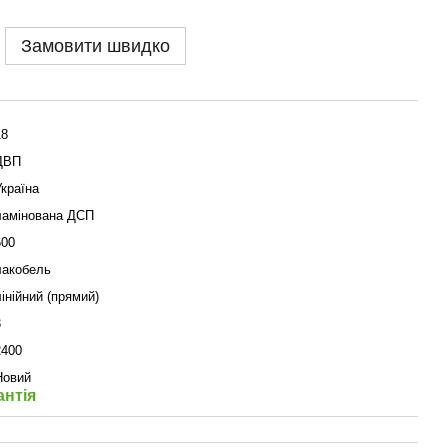
Замовити швидко
18
ДВП
Україна
ламінована ДСП
600
лакобель
лінійний (прямий)
3
2400
Новий
антія