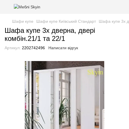
Шафи купе
Шафи купе Київський Стандарт
Шафа купе 3х дв
Шафа купе 3х дверна, двері
комбін.21/1 та 22/1
Артикул:
2202742496
Написати відгук