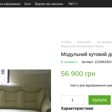
Укр
Рус
на інформація
Блог
Відгуки про магазин
Головна
М'які меблі
Кутові дива
Модульний кутовий диван Фатіма
Модульний кутовий д
В наявності
Артикул: 1153662802
56 900 грн
Увійти
для відображення нак
%
Купити
Характеристики