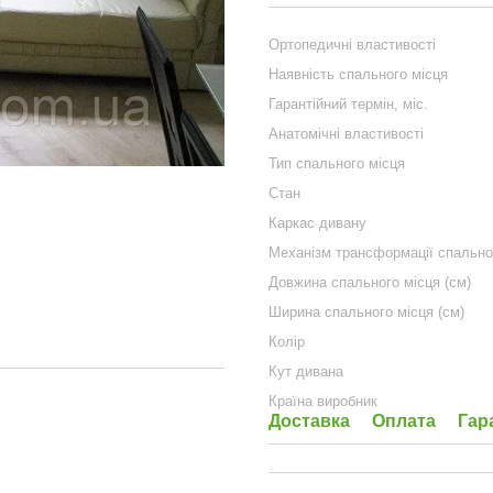
Ортопедичні властивості
Наявність спального місця
Гарантійний термін, міс.
Анатомічні властивості
Тип спального місця
Стан
Каркас дивану
Механізм трансформації спально
Довжина спального місця (см)
Ширина спального місця (см)
Колір
Кут дивана
Країна виробник
Доставка
Оплата
Гар