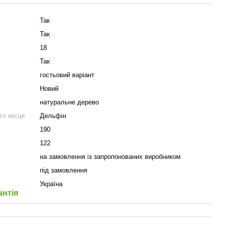
Так
Так
18
Так
гостьовий варіант
Новий
натуральне дерево
го місця
Дельфін
190
122
на замовлення із запропонованих виробником
під замовлення
Україна
антія