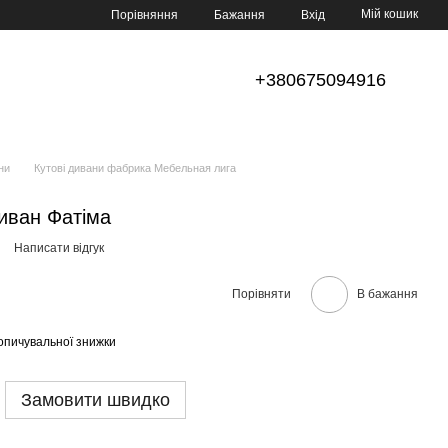
Мій кошик
Порівняння
Бажання
Вхід
+380675094916
ни
Кутові дивани фабрика Мебельная лига
иван Фатіма
Написати відгук
Порівняти
В бажання
опичувальної знижки
Замовити швидко