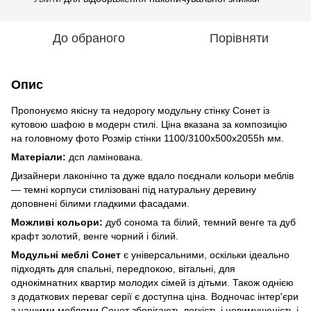
До обраного
Порівняти
Опис
Пропонуємо якісну та недорогу модульну стінку Сонет із
кутовою шафою в модерн стилі. Ціна вказана за композицію
на головному фото Розмір стінки 1100/3100х500х2055h мм.
Матеріали:
дсп ламінована.
Дизайнери лаконічно та дуже вдало поєднали кольори меблів
— темні корпуси стилізовані під натуральну деревину
доповнені білими гладкими фасадами.
Можливі кольори:
дуб сонома та білий, темний венге та дуб
крафт золотий, венге чорний і білий.
Модульні меблі Сонет
є універсальними, оскільки ідеально
підходять для спальні, передпокою, вітальні, для
однокімнатних квартир молодих сімей із дітьми. Також однією
з додаткових переваг серії є доступна ціна. Водночас інтер'єри
з нашими меблями Сонет зберігають легкість і невимушеність і