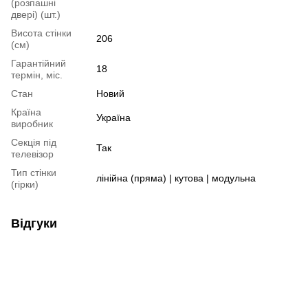
(розпашні
двері) (шт.)
Висота стінки
206
(см)
Гарантійний
18
термін, міс.
Стан
Новий
Країна
Україна
виробник
Секція під
Так
телевізор
Тип стінки
лінійна (пряма) | кутова | модульна
(гірки)
Відгуки