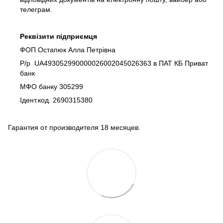
телеграм.
Реквізити підприємця
ФОП Остапюк Алла Петрівна
Р/р UA493052990000026002045026363 в ПАТ КБ Приват
банк
МФО банку 305299
Ідент.код. 2690315380
Гарантия от производителя 18 месяцев.