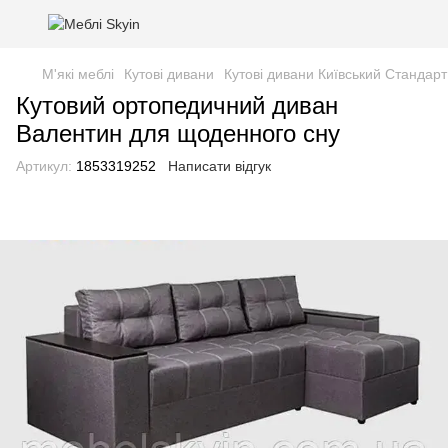
М'які меблі
Кутові дивани
Кутові дивани Київський Стандарт
Кутовий ортопедичний диван
Валентин для щоденного сну
Артикул:
1853319252
Написати відгук