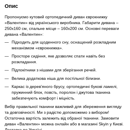
Опис
Пропонуємо кутовий ортопедичний диван єврокнижку
«Валентин» від українського виробника. Габарити дивана –
250х160 см, спальне місце – 160х200 см. Основні переваги
дивана «Валентин»:
Підходить для щоденного сну, оснащений розкладним
механізмом «єврокнижка».
Просторе сидіння, яке дозволяє спати навіть без
розкладання.
Підлокітники з нішами для зберігання речей.
Велика додаткова ніша для постільної білизни.
Каркас із дерев'яного брусу, ортопедичні букові ламелі,
пружинний блок, повсть, поролон і джутова тканина
забезпечують комфорт і міцність.
Вибір правильної тканини важливий для збереження вигляду
та довговічності. Ми з радістю допоможемо з вибором!
Остаточна вартість залежить від обраної тканини. Замовити
диван «Валентин» можна онлайн або в магазині Skyin у Києві.
Доставка по Україні.