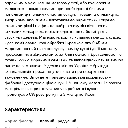
вітражним малюнком на матовому склі, або кольоровим
малюнком. - комплектуємо при необхідності бічними
панелями для видимих частин секцій. - товщина стільниці на
вибір 28мм або 38мм - виготовляємо барні стійки і окремо
стоять острівці і шафи - на вибір велику кількість нових
стильних кольорів матеріалів однотонних або імітують
структуру дерева. Матеріали: корпус - ламінована дсп, фасад
- дсп ламінована, краї оброблені кромкою пвх 0.45 мм
Надаємо повний цикл послуг від виміру кухні і до її монтажу
професійними збирачами р. за Київ і області. Доставляємо По
Україні кухню зібраними секціями та відповідальність за виміри
лягає на замовника. У деяких містах України є бригади
складальників, прохання уточнювати при оформленні
замовлення. Ви будете приємно здивовані можливостям
фабрики і доступною ціною кухні. У нашому магазині є зразки
матеріалів,використовуваних у виробництві кухонь
Пропонуємо 0% розстрочку на 3 місяці по Україні.
Характеристики
Форма фасаду
прямий | радіусний