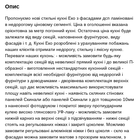
Опис
Пропонуємо нові стильні кухні Еко з фасадами дсп ламіновані
в недорогому ціновому сегменті. Ціна в оголошенні вказана
орієнтовна за метр погонний кухні. Остаточна ціна кухні буде
залежати від виду секцій, наповнення фурнітурою, виду
фасадів і т. д. Кухні Еко розроблені з урахуванням побажань
наших клієнтів отримати недорогу, стильну і якісну кухню.
Переваги наших кухонь: - можливість замовити будь-яку
комплектацію секцій від невеликої прямий кухні і до великої П-
образної - виготовлення нестандартних кухонний секцій -
комплектація всієї необхідної фурнітурою від недорогий і
фурнітури з доводчиками - дворівнева комплектація верхніх
секцій, що дає можливість максимально використовувати
площу навіть невеликої кухні - наявність скляних стінових
панелей Скинали або панелей Скинали з дсп товщиною 10мм
з нанесеної фотодруком і покритої зверху протиударним
кулею високо глянсового УФ-лаку - можливість замовити
нижній карниз на верхні секції з підсвічуванням - нижні секції
стоять на регульованих ніжках і закриті цоколем. Можливо
замовити регульовані алюмінієві ніжки і без цоколя - скло на
фасадах можна замовити матове з прозорим малюнком, з