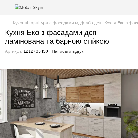
Кухонні гарнітури с фасадами мдф або дсп
Кухня Еко з фас
Кухня Еко з фасадами дсп
ламінована та барною стійкою
Артикул:
1212785430
Написати відгук