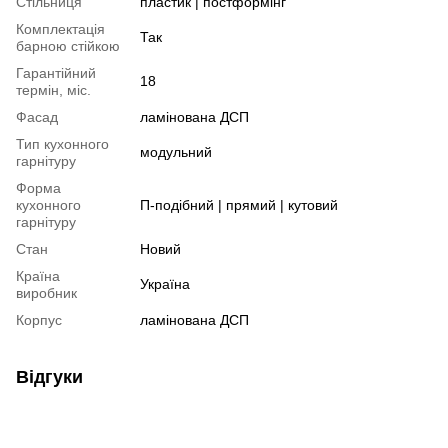
Стільниця
пластик | постформінг
Комплектація
Так
барною стійкою
Гарантійний
18
термін, міс.
Фасад
ламінована ДСП
Тип кухонного
модульний
гарнітуру
Форма
кухонного
П-подібний | прямий | кутовий
гарнітуру
Стан
Новий
Країна
Україна
виробник
Корпус
ламінована ДСП
Відгуки