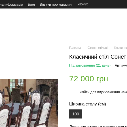
Укр
Рус
на інформація
Блог
Відгуки про магазин
Головна
Столи, стільці
Класични
Класичний стіл Сонет 
Під замовлення (21 день)
Артику
72 000 грн
Увійти
для відображення нак
%
Ширина столу (см)
100
Довжина столу в розсунутому