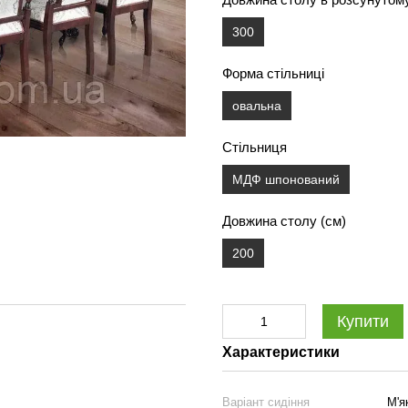
300
Форма стільниці
овальна
Стільниця
МДФ шпонований
Довжина столу (см)
200
Купити
Характеристики
Варіант сидіння
М'я