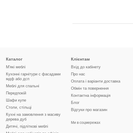
Каталог
Клієнтам
М'які меблі
Вхід до кабінету
Кухонні гарнітури с фасадами
Про нас
мдф або дсп
Оплата і варіанти доставка
Меблі для спальні
Обмін та повернення
Передпокій
Контактна інформація
Шафи купе
Блог
Столи, стільці
Відгуки про магазин
Кухні на замовлення з масиву
дерева дуб
Ми в соцмережах
Дитячі, підліткові меблі