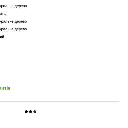
уральне дерево
аїна
уральне дерево
уральне дерево
ий
антія