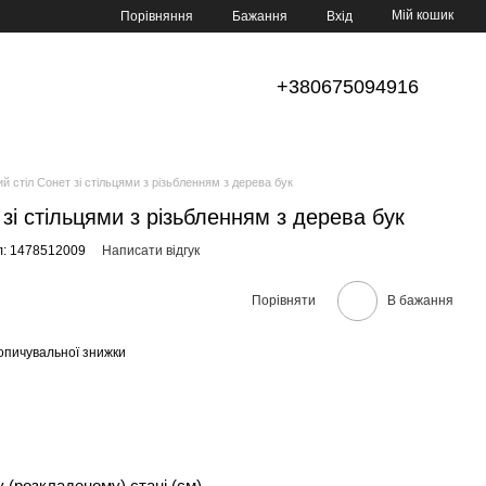
Мій кошик
Порівняння
Бажання
Вхід
+380675094916
й стіл Сонет зі стільцями з різьбленням з дерева бук
зі стільцями з різьбленням з дерева бук
л: 1478512009
Написати відгук
Порівняти
В бажання
опичувальної знижки
 (розкладеному) стані (см)