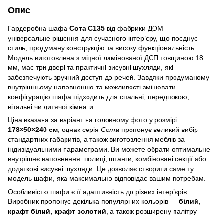
Опис
Гардеробна шафа
Сота С135
від фабрики ДОМ —
універсальне рішення для сучасного інтер’єру, що поєднує
стиль, продуману конструкцію та високу функціональність.
Модель виготовлена з міцної ламінованої ДСП товщиною 18
мм, має три двері та практичні висувні шухляди, які
забезпечують зручний доступ до речей. Завдяки продуманому
внутрішньому наповненню та можливості змінювати
конфігурацію шафа підходить для спальні, передпокою,
вітальні чи дитячої кімнати.
Ціна вказана за варіант на головному фото у розмірі
178×50×240 см
, однак серія
Сота
пропонує великий вибір
стандартних габаритів, а також виготовлення меблів за
індивідуальними параметрами. Ви можете обрати оптимальне
внутрішнє наповнення: полиці, штанги, комбіновані секції або
додаткові висувні шухляди. Це дозволяє створити саме ту
модель шафи, яка максимально відповідає вашим потребам.
Особливістю шафи є її адаптивність до різних інтер’єрів.
Виробник пропонує декілька популярних кольорів —
білий,
крафт білий, крафт золотий
, а також розширену палітру