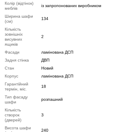
Колір (відтінок)
із запропонованих виробником
меблів
Ширина шафи
134
(см)
Кількість
зовнішніх
2
висувних
ящиків
Фасади
ламінована ДСП
Задня стінка
ДВП
Стан
Новий
Корпус
ламінована ДСП
Гарантійний
18
термін, міс.
Тип фасаду
розпашний
шафи
Кількість
створок
3
(дверей)
Висота шафи
240