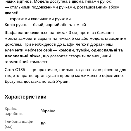
інших відтінків. Модель доступна з двома типами ручок:
— стильними подовженими ручками, розташованими збоку
дверей,
— короткими класичними ручками.
Колір ручок — білий, чорний або алюміній.
Шафа встановлюється на ніжках 3 см, проте за бажання
можна замовити варіант на ніжках 5 см або модель із закритим
цоколем. При необхідності до шафи легко підібрати інші
елементи меблевої серії —
комоди, тумби, односпальні та
двоспальні ліжка
, що дозволяє створити повноцінний
гармонійний комплект.
Сота С135 — це практичне, стильне та довговічне рішення для
тих, хто прагне організувати простір максимально ефективно.
Доступна доставка по всій Україні.
Характеристики
Країна
Україна
виробник
Глибина шафи
50
(см)