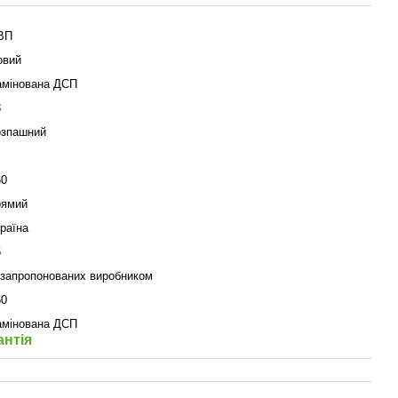
ВП
овий
амінована ДСП
8
озпашний
60
рямий
раїна
5
з запропонованих виробником
60
амінована ДСП
антія