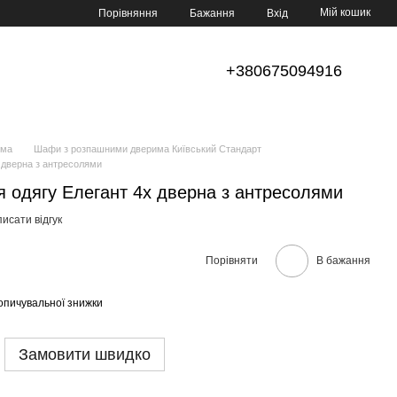
Мій кошик
Порівняння
Бажання
Вхід
+380675094916
има
Шафи з розпашними дверима Київський Стандарт
 дверна з антресолями
 одягу Елегант 4х дверна з антресолями
исати відгук
Порівняти
В бажання
опичувальної знижки
Замовити швидко