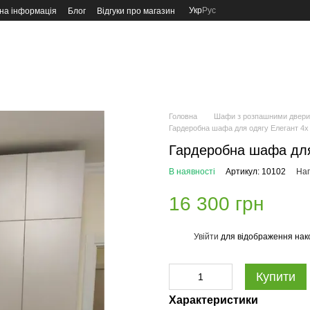
Укр
Рус
на інформація
Блог
Відгуки про магазин
Головна
Шафи з розпашними двер
Гардеробна шафа для одягу Елегант 4х
Гардеробна шафа для
В наявності
Артикул: 10102
Нап
16 300 грн
Увійти
для відображення нак
%
Купити
Характеристики