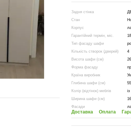
Задня стінка
Д
Стан
Н
Корпус
л
Гарантійний термін, міс.
1
Тип фасаду шафи
р
Кількість створок (дверей)
4
Висота шафи (см)
2
Форма фасаду
п
Країна виробник
Ук
Глибина шафи (см)
5
Колір (відтінок) меблів
і
Ширина шафи (см)
1
Фасади
л
Доставка
Оплата
Гар