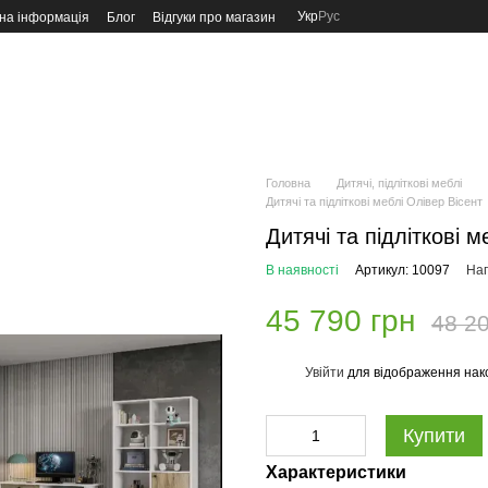
Укр
Рус
на інформація
Блог
Відгуки про магазин
Головна
Дитячі, підліткові меблі
Дитячі та підліткові меблі Олівер Вісент
Дитячі та підліткові м
В наявності
Артикул: 10097
Нап
45 790 грн
48 20
Увійти
для відображення нак
%
Купити
Характеристики