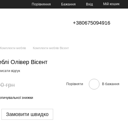
Мій кошик
Порівняння
Бажання
Вхід
+380675094916
Комплекти меблів
Комплекти меблів Вісент
еблі Олівер Вісент
исати відгук
0 грн
Порівняти
В бажання
опичувальної знижки
Замовити швидко