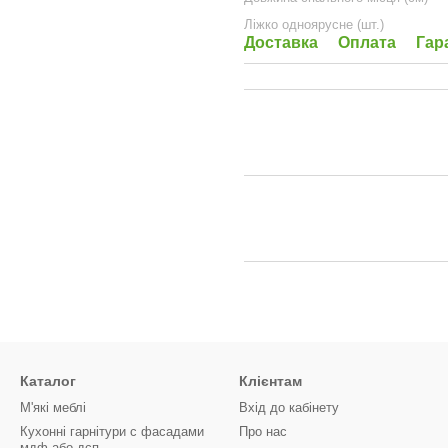
Ліжко одноярусне (шт.)
Доставка
Оплата
Гар
Каталог
Клієнтам
М'які меблі
Вхід до кабінету
Кухонні гарнітури с фасадами
Про нас
мдф або дсп