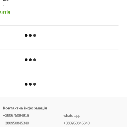
1
антія
Контактна інформація
+380675094916
whats-app
+380950845340
+380950845340