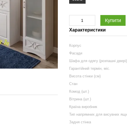
Купити
Характеристики
Корпус
Фасади
Шафа для одягу (розпашні двері) 
Гарантійний термін, міс.
Висота стінки (см)
Стан
Комод (шт.)
Вітрина (шт.)
Країна виробник
Тип напрямних для висувних ящи
Задня стінка