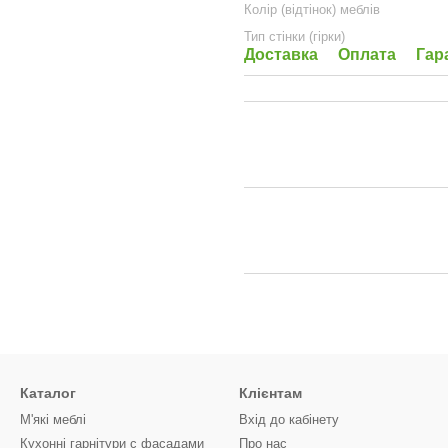
Колір (відтінок) меблів
Тип стінки (гірки)
Доставка
Оплата
Гар
Каталог
Клієнтам
М'які меблі
Вхід до кабінету
Кухонні гарнітури с фасадами
Про нас