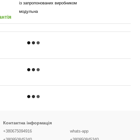
із запропонованих виробником
модульна
антія
Контактна інформація
+380675094916
whats-app
+380950845340
+380950845340