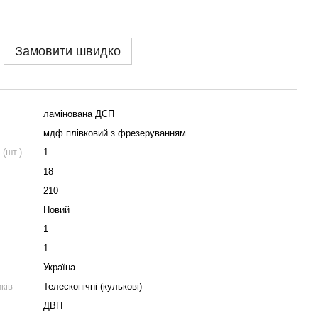
Замовити швидко
ламінована ДСП
мдф плівковий з фрезеруванням
(шт.)
1
18
210
Новий
1
1
Україна
ків
Телескопічні (кулькові)
ДВП