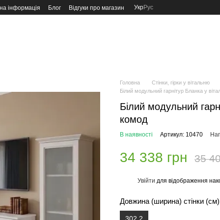
Укр
Рус
на інформація
Блог
Відгуки про магазин
Головна
Стінки, гірки у вітальню
Білий модульний гарнітур Бланка у віт
Білий модульний гарн
комод
В наявності
Артикул: 10470
Нап
34 338 грн
35 40
Увійти
для відображення нак
%
Довжина (ширина) стінки (см)
302.2