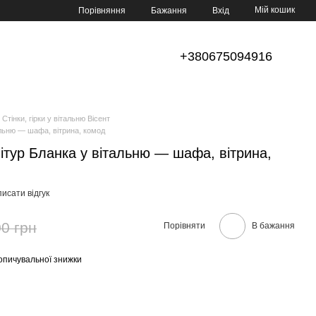
Мій кошик
Порівняння
Бажання
Вхід
+380675094916
Стінки, гірки у вітальню Вісент
альню — шафа, вітрина, комод
ітур Бланка у вітальню — шафа, вітрина,
исати відгук
0 грн
Порівняти
В бажання
опичувальної знижки