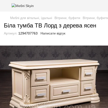
Меблі для вітальні, їдальні
Вітрини, буфети
Вітрини, буфе
Біла тумба ТВ Лорд з дерева ясен
Артикул:
1294707763
Написати відгук