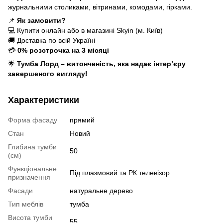
журнальними столиками, вітринами, комодами, гірками.
📌
Як замовити?
💻 Купити онлайн або в магазині Skyin (м. Київ)
🚚 Доставка по всій Україні
💳
0% розстрочка на 3 місяці
🌟
Тумба Лорд – витонченість, яка надає інтер’єру
завершеного вигляду!
Характеристики
Форма фасаду
прямий
Стан
Новий
Глибина тумби
50
(см)
Функціональне
Під плазмовий та РК телевізор
призначення
Фасади
натуральне дерево
Тип меблів
тумба
Висота тумби
55