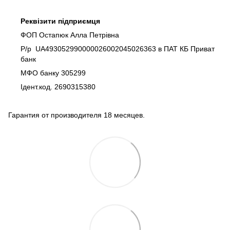
Реквізити підприємця
ФОП Остапюк Алла Петрівна
Р/р UA493052990000026002045026363 в ПАТ КБ Приват
банк
МФО банку 305299
Ідент.код. 2690315380
Гарантия от производителя 18 месяцев.