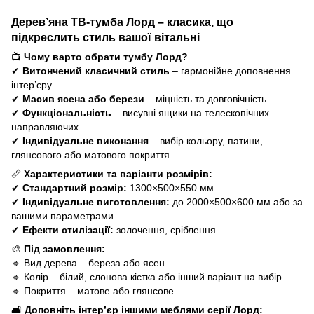
Дерев’яна ТВ-тумба Лорд – класика, що
підкреслить стиль вашої вітальні
📺
Чому варто обрати тумбу Лорд?
✔
Витончений класичний стиль
– гармонійне доповнення
інтер’єру
✔
Масив ясена або берези
– міцність та довговічність
✔
Функціональність
– висувні ящики на телескопічних
направляючих
✔
Індивідуальне виконання
– вибір кольору, патини,
глянсового або матового покриття
📏
Характеристики та варіанти розмірів:
✔
Стандартний розмір:
1300×500×550 мм
✔
Індивідуальне виготовлення:
до 2000×500×600 мм або за
вашими параметрами
✔
Ефекти стилізації:
золочення, сріблення
🎨
Під замовлення:
🔹 Вид дерева – береза або ясен
🔹 Колір – білий, слонова кістка або інший варіант на вибір
🔹 Покриття – матове або глянсове
🛋
Доповніть інтер’єр іншими меблями серії Лорд: