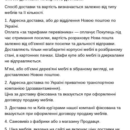
Спосіб доставки та вартість визначається залежно від типу
меблів та її кількості.
1. Адресна доставка, або до відділення Новою поштою по
Україні.
Оплата «за тарифами перевізника» — оплачує Покупець під
час отримання посилки, вартість розраховує Нова пошта
залежно від об'ємної ваги посилки та дальності відправки.
Доставляють тільки негабаритні корпусні меблі в розібраному
стані, в картонних пачках. Шафи купе або меблі із дзеркалами
не відправляються.
М'які, або об'ємні дерев'яні меблі в зібраному вигляді, не
доставляємо Новою поштою.
2. Адресна доставка по Україні приватною транспортною
компанією (дозавантаження).
Ціна за доставку фіксована та вказується при оформленні
договору продажу меблів.
3. Доставка по м.Київ кур'єрами нашої компанії фіксована та
вказується при оформленні договору продажу меблів.
4. Самовивіз з фабрики або з магазину Продавця.
5. Ціна меблів, вказана на сайті не включає ціну доставки чи