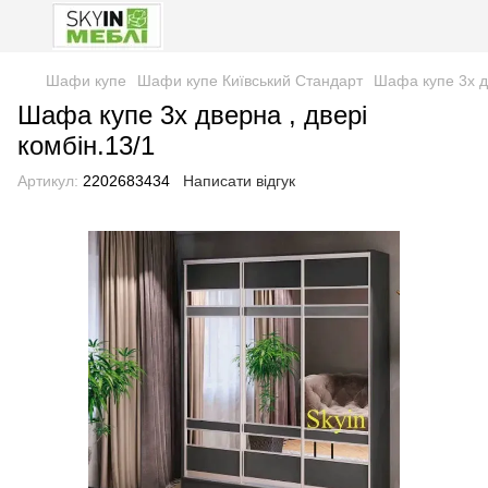
Шафи купе
Шафи купе Київський Стандарт
Шафа купе 3х дв
Шафа купе 3х дверна , двері
комбін.13/1
Артикул:
2202683434
Написати відгук