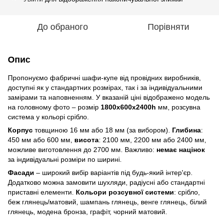
До обраного
Порівняти
Опис
Пропонуємо фабричні шафи-купе від провідних виробників,
доступні як у стандартних розмірах, так і за індивідуальними
замірами та наповненням. У вказаній ціні відображено модель
на головному фото – розмір
1800х600х2400h
мм, розсувна
система у кольорі срібло.
Корпус
товщиною 16 мм або 18 мм (за вибором).
Глибина
:
450 мм або 600 мм,
висота
: 2100 мм, 2200 мм або 2400 мм,
можливе виготовлення до 2700 мм. Важливо:
немає націнок
за індивідуальні розміри по ширині.
Фасади
– широкий вибір варіантів під будь-який інтер'єр.
Додатково можна замовити шухляди, радіусні або стандартні
приставні елементи.
Кольори розсувної системи
: срібло,
беж глянець/матовий, шампань глянець, венге глянець, білий
глянець, модена бронза, графіт, чорний матовий.