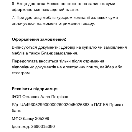
6. Якщо доставка Новою поштою то на залишок суми
оформляється накладений платіж.
7. При доставці меблів курєром компанії залишок суми
оплачується на момент отримання товару.
Оформлення замовлення:
Виписуються документи: Договір на купівлю чи замовлення
меблів а також Бланк замовлення.
Передоплата вноситься тільки після отримання
відповідних документів на електронну пошту, вайбер або
телеграм.
Реквізити підприємця
ФОП Остапюк Алла Петрівна
Р/р UA493052990000026002045026363 в ПАТ КБ Приват
банк
МФО банку 305299
Ідент.код. 2690315380